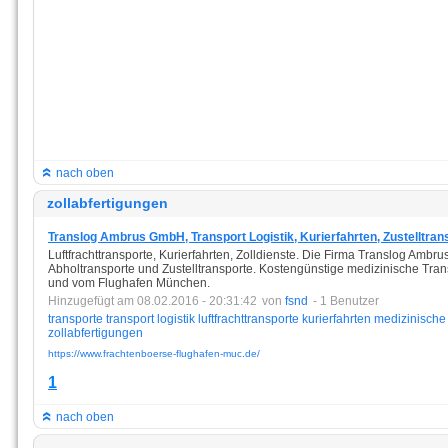
nach oben
zollabfertigungen
Translog Ambrus GmbH, Transport Logistik, Kurierfahrten, Zustelltran
Luftfrachttransporte, Kurierfahrten, Zolldienste. Die Firma Translog Ambr
Abholtransporte und Zustelltransporte. Kostengünstige medizinische Tra
und vom Flughafen München.
Hinzugefügt am 08.02.2016 - 20:31:42
von
fsnd
- 1 Benutzer
transporte
transport
logistik
luftfrachttransporte
kurierfahrten
medizinische
zollabfertigungen
https://www.frachtenboerse-flughafen-muc.de/
1
nach oben