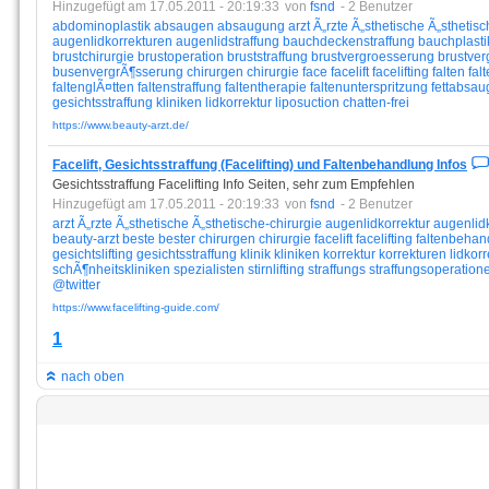
Hinzugefügt am 17.05.2011 - 20:19:33
von
fsnd
- 2 Benutzer
abdominoplastik
absaugen
absaugung
arzt
Ã„rzte
Ã„sthetische
Ã„sthetisc
augenlidkorrekturen
augenlidstraffung
bauchdeckenstraffung
bauchplasti
brustchirurgie
brustoperation
bruststraffung
brustvergroesserung
brustve
busenvergrÃ¶sserung
chirurgen
chirurgie
face
facelift
facelifting
falten
fal
faltenglÃ¤tten
faltenstraffung
faltentherapie
faltenunterspritzung
fettabsa
gesichtsstraffung
kliniken
lidkorrektur
liposuction
chatten-frei
https://www.beauty-arzt.de/
Facelift, Gesichtsstraffung (Facelifting) und Faltenbehandlung Infos
Gesichtsstraffung Facelifting Info Seiten, sehr zum Empfehlen
Hinzugefügt am 17.05.2011 - 20:19:33
von
fsnd
- 2 Benutzer
arzt
Ã„rzte
Ã„sthetische
Ã„sthetische-chirurgie
augenlidkorrektur
augenlid
beauty-arzt
beste
bester
chirurgen
chirurgie
facelift
facelifting
faltenbehan
gesichtslifting
gesichtsstraffung
klinik
kliniken
korrektur
korrekturen
lidkorr
schÃ¶nheitskliniken
spezialisten
stirnlifting
straffungs
straffungsoperation
@twitter
https://www.facelifting-guide.com/
1
nach oben