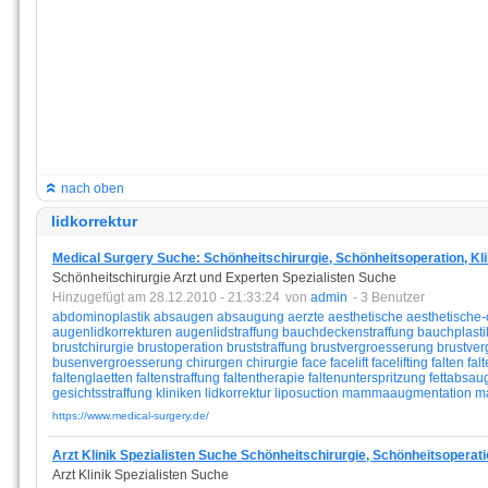
nach oben
lidkorrektur
Medical Surgery Suche: Schönheitschirurgie, Schönheitsoperation, Klini
Schönheitschirurgie Arzt und Experten Spezialisten Suche
Hinzugefügt am 28.12.2010 - 21:33:24
von
admin
- 3 Benutzer
abdominoplastik
absaugen
absaugung
aerzte
aesthetische
aesthetische-
augenlidkorrekturen
augenlidstraffung
bauchdeckenstraffung
bauchplasti
brustchirurgie
brustoperation
bruststraffung
brustvergroesserung
brustve
busenvergroesserung
chirurgen
chirurgie
face
facelift
facelifting
falten
fal
faltenglaetten
faltenstraffung
faltentherapie
faltenunterspritzung
fettabsau
gesichtsstraffung
kliniken
lidkorrektur
liposuction
mammaaugmentation
m
https://www.medical-surgery.de/
Arzt Klinik Spezialisten Suche Schönheitschirurgie, Schönheitsoperatio
Arzt Klinik Spezialisten Suche