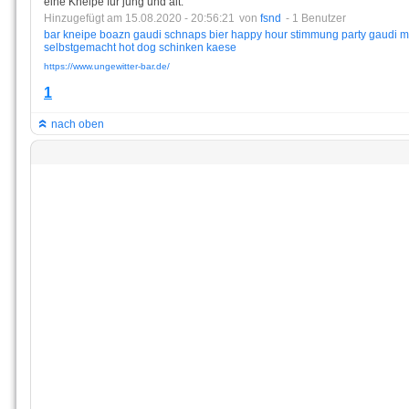
eine Kneipe für jung und alt.
Hinzugefügt am 15.08.2020 - 20:56:21
von
fsnd
- 1 Benutzer
bar
kneipe
boazn
gaudi
schnaps
bier
happy
hour
stimmung
party
gaudi
m
selbstgemacht
hot
dog
schinken
kaese
https://www.ungewitter-bar.de/
1
nach oben