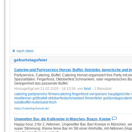
nach oben
geburtstagsfeier
Catering und Partyservice Horvat, Buffet, Getränke, bayerische und in
Partyservice, Catering, Buffet. Catering Horvat organisiert ihre Party mit 
Spezialitäten. Fingerfood, Oktoberfest Schmankerl, oder vegetarisches Buff
Gelegenheit das passende Buffet.
Hinzugefügt am 21.02.2020 - 16:13:56
von
fsnd
- 2 Benutzer
catering
partyservice
firmencatering
fingerfood
vorspeisen
hauptgerichte
mediterran
grillbufett
oktoberfestschmankerl
firmenfeier
gebturstagscateri
salatbuffet
nudelsalat
fisch
https://catering-horvat.de/
Ungewitter Bar, die Kultkneipe in München, Boazn, Kneipe
Happy hour, 3 für 2, Aktionen. Ungewitter Bar, Bar/ Kneipe in München, s
super Stimmung. Kleine feine Bar im Stil einer Almhütte, mit Aktionen (