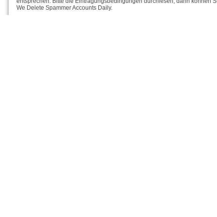
entsprechen. Bitte die Eintragungsbedingungen durchlesen, dann können Si
We Delete Spammer Accounts Daily.