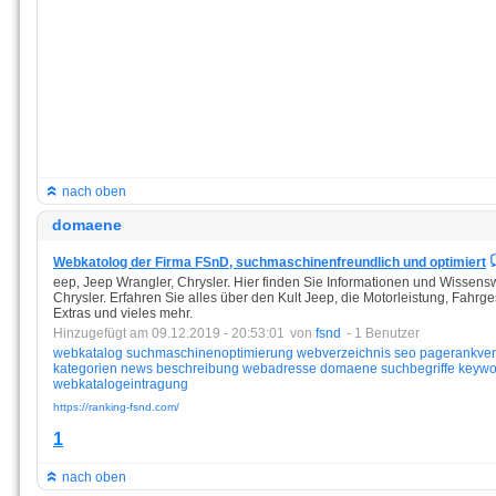
nach oben
domaene
Webkatolog der Firma FSnD, suchmaschinenfreundlich und optimiert
eep, Jeep Wrangler, Chrysler. Hier finden Sie Informationen und Wissen
Chrysler. Erfahren Sie alles über den Kult Jeep, die Motorleistung, Fahrg
Extras und vieles mehr.
Hinzugefügt am 09.12.2019 - 20:53:01
von
fsnd
- 1 Benutzer
webkatalog
suchmaschinenoptimierung
webverzeichnis
seo
pagerankve
kategorien
news
beschreibung
webadresse
domaene
suchbegriffe
keywo
webkatalogeintragung
https://ranking-fsnd.com/
1
nach oben